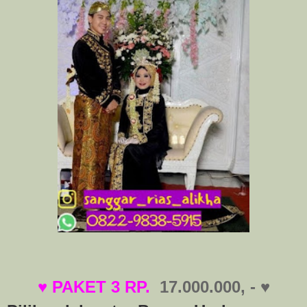
♥ PAKET 3 RP.
17.000.000, - ♥